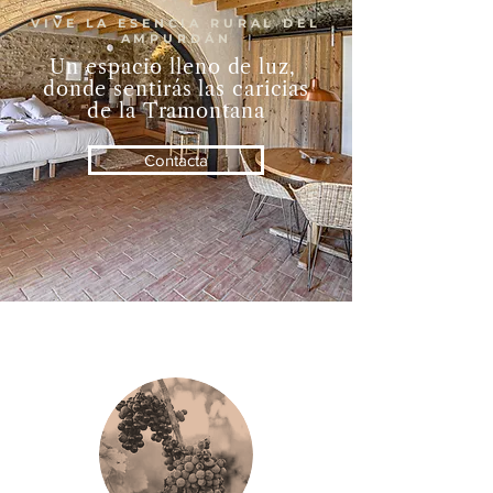
VIVE LA ESENCIA RURAL DEL
AMPURDÁN
Un espacio lleno de luz,
donde sentirás las caricias
de la Tramontana
Contacta