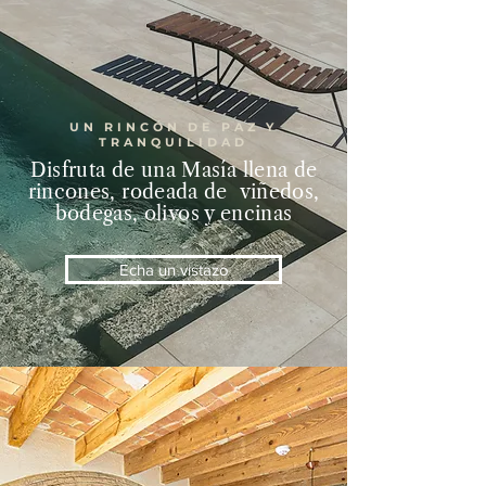
UN RINCÓN DE PAZ Y
TRANQUILIDAD
Disfruta de una Masía llena de
rincones, rodeada de viñedos,
bodegas, olivos y encinas
Echa un vistazo