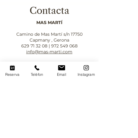
Contacta
MAS MARTÍ
Camino de Mas Martí s/n 17750
Capmany , Gerona
629 71 32 08
|
972 549 068
info@mas-marti.com
REGISTRO DE TURISMO DE
Reserva
Telèfon
Email
Instagram
CATALUÑA
Masoverías Mas Martí
Ponente PG-001165 | Tramontana PG-
001197 | Levante PG-001198
Masía Mas Marti
Migjorn
PG-001199